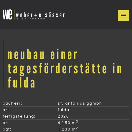
neubau einer
tagesförderstätte in
fulda
bauherr:
st. antonius ggmbh
ort:
fulda
fertigstellung:
2020
3
bri:
4.150 m
2
bgf:
1.230 m